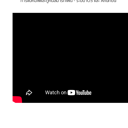
การแบคอัพและกู้คืนสมาร์ทโฟน - ระบบ IOS และ Andriod